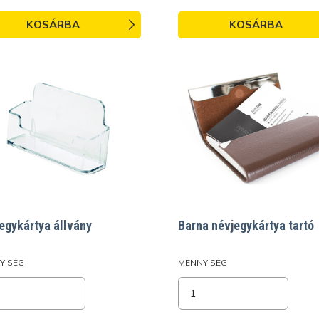
KOSÁRBA
KOSÁRBA
egykártya állvány
Barna névjegykártya tartó
YISÉG
MENNYISÉG