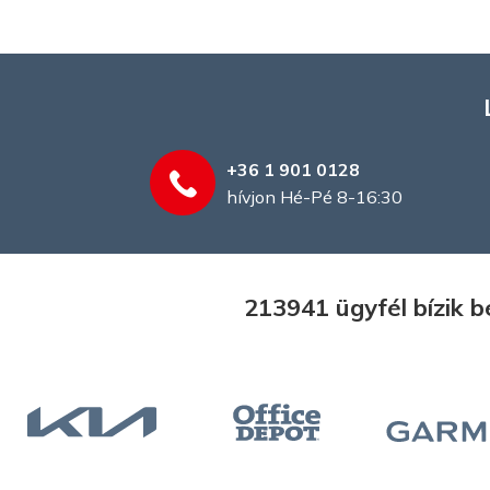
+36 1 901 0128
hívjon Hé-Pé 8-16:30
213941 ügyfél bízik 