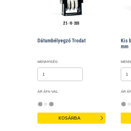
Dátumbélyegző Trodat
Kis 
mm
MENNYISÉG
MENN
ÁR ÁFA-VAL
ÁR Á
KOSÁRBA