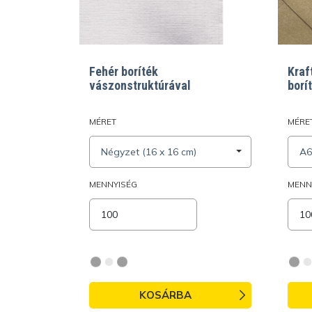
Fehér boríték
Kraf
vászonstruktúrával
borí
MÉRET
MÉRE
Négyzet (16 x 16 cm)
A6
MENNYISÉG
MENN
KOSÁRBA