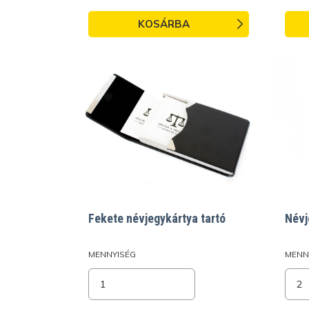
KOSÁRBA
Fekete névjegykártya tartó
Névj
MENNYISÉG
MENN