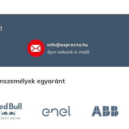
!
info@expresta.hu
írjon nekünk e-mailt
gánszemélyek egyaránt