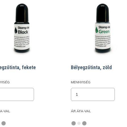
egzőtinta, fekete
Bélyegzőtinta, zöld
YISÉG
MENNYISÉG
FA-VAL
ÁR ÁFA-VAL