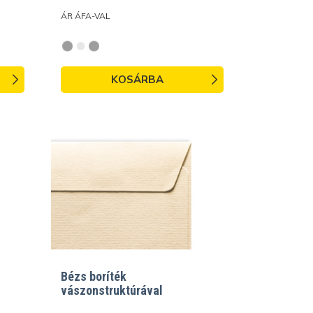
ÁR ÁFA-VAL
KOSÁRBA
Bézs boríték
vászonstruktúrával