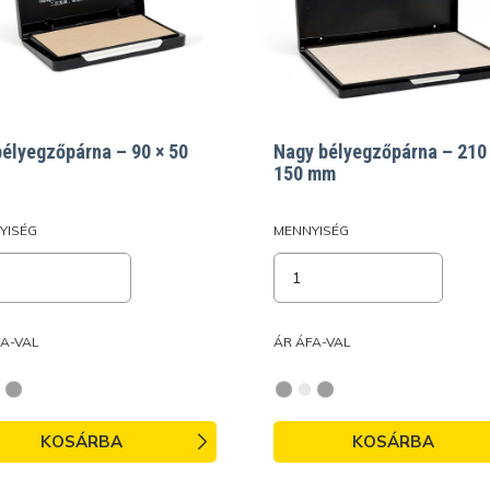
bélyegzőpárna – 90 × 50
Nagy bélyegzőpárna – 210
150 mm
YISÉG
MENNYISÉG
FA-VAL
ÁR ÁFA-VAL
KOSÁRBA
KOSÁRBA