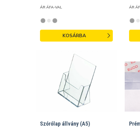
ÁR ÁFA-VAL
ÁR Á
KOSÁRBA
Szórólap állvány (A5)
Prém