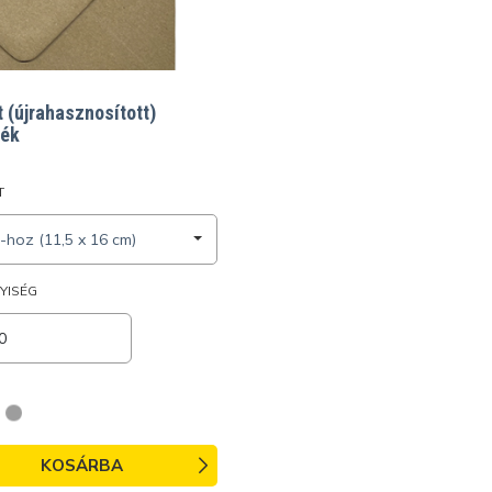
t (újrahasznosított)
ték
T
-hoz (11,5 x 16 cm)
YISÉG
KOSÁRBA