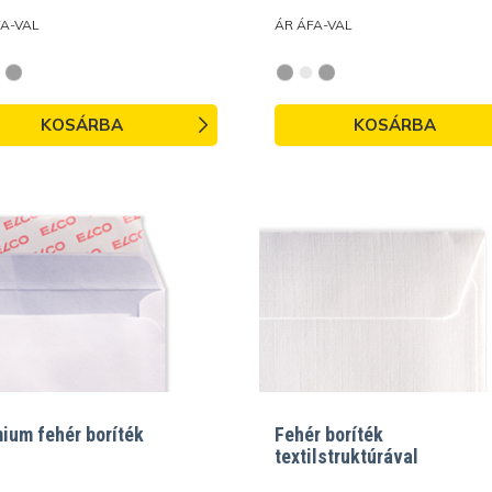
FA-VAL
ÁR ÁFA-VAL
KOSÁRBA
KOSÁRBA
ium fehér boríték
Fehér boríték
textilstruktúrával