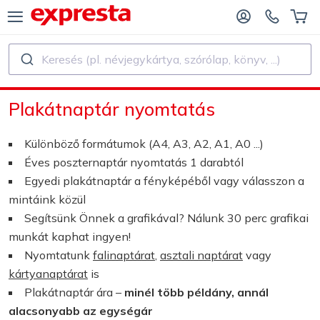
Keresés (pl. névjegykártya, szórólap, könyv, ...)
ÖSSZES TERMÉK
KIADÓK ÉS SZERZŐK SZÁMÁRA
Plakátnaptár nyomtatás
ADÓKNAK
Nyomtatás
Különböző formátumok (A4, A3, A2, A1, A0 ...)
KIADÓ SZERZŐKNEK
Nyomtatás és kötészet
Éves poszternaptár nyomtatás 1 darabtól
Egyedi plakátnaptár a fényképéből vagy válasszon a
NYVNYOMTATÁS
Matrica és Címke
mintáink közül
Segítsünk Önnek a grafikával? Nálunk 30 perc grafikai
munkát kaphat ingyen!
Naptár készítés
Nyomtatunk
falinaptárat
,
asztali naptárat
vagy
kártyanaptárat
is
Bélyegző készítés
Plakátnaptár ára –
minél több példány, annál
alacsonyabb az egységár