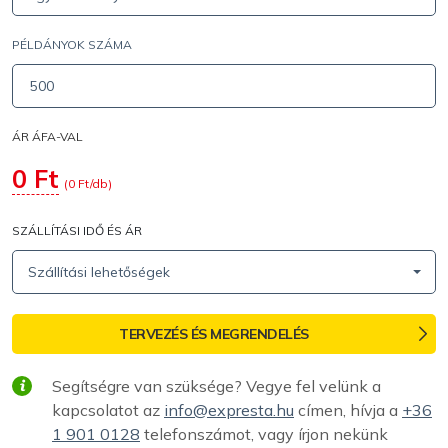
PÉLDÁNYOK SZÁMA
ÁR ÁFA-VAL
0
Ft
(
0
Ft/db)
SZÁLLÍTÁSI IDŐ ÉS ÁR
Szállítási lehetőségek
TERVEZÉS ÉS MEGRENDELÉS
Segítségre van szüksége? Vegye fel velünk a
kapcsolatot az
info@expresta.hu
címen, hívja a
+36
1 901 0128
telefonszámot, vagy írjon nekünk