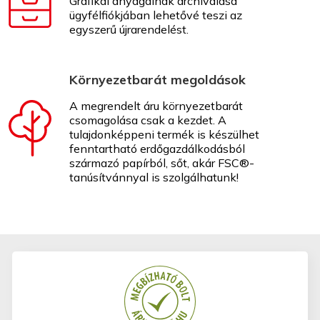
Grafikai anyagainak archiválása
ügyfélfiókjában lehetővé teszi az
egyszerű újrarendelést.
Környezetbarát megoldások
A megrendelt áru környezetbarát
csomagolása csak a kezdet. A
tulajdonképpeni termék is készülhet
fenntartható erdőgazdálkodásból
származó papírból, sőt, akár FSC®-
tanúsítvánnyal is szolgálhatunk!