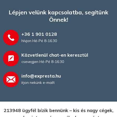
Lépjen velünk kapcsolatba, segítünk
Önnek!
+36 1 901 0128
hívjon Hé-Pé 8-16:30
Asztali naptár
Közvetlenül chat-en keresztül
csevegjen Hé-Pé 8-16:30
info@expresta.hu
írjon nekünk e-mailt
213948 ügyfél bízik bennünk – kis és nagy cégek,