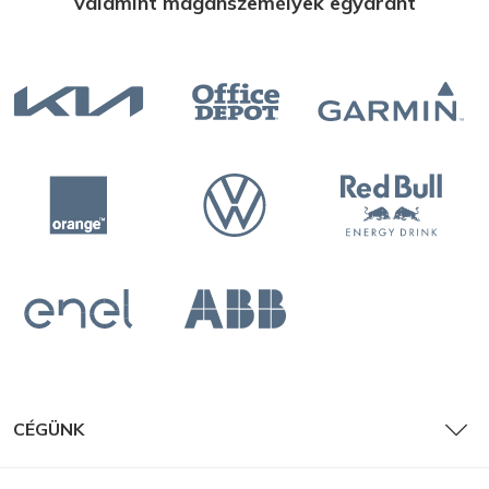
valamint magánszemélyek egyaránt
Kártyanaptár
Határidőnapló
CÉGÜNK