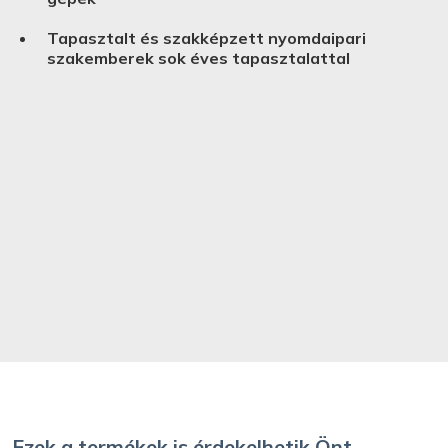
Tapasztalt és szakképzett nyomdaipari
szakemberek sok éves tapasztalattal
Ezek a termékek is érdekelhetik Önt