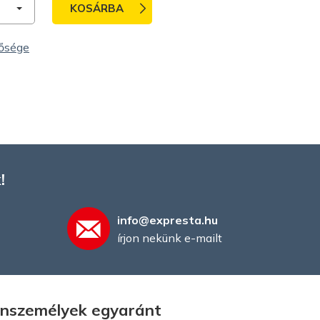
KOSÁRBA
tősége
!
info@expresta.hu
írjon nekünk e-mailt
gánszemélyek egyaránt