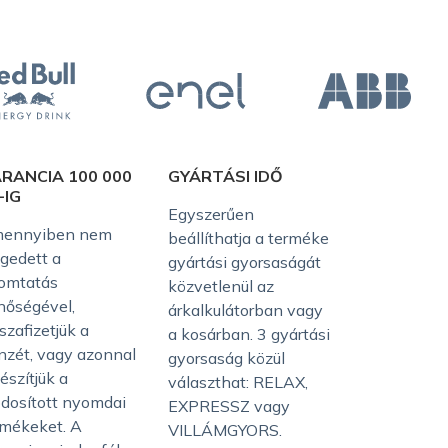
RANCIA 100 000
GYÁRTÁSI IDŐ
-IG
Egyszerűen
ennyiben nem
beállíthatja a terméke
égedett a
gyártási gyorsaságát
omtatás
közvetlenül az
nőségével,
árkalkulátorban vagy
szafizetjük a
a kosárban. 3 gyártási
nzét, vagy azonnal
gyorsaság közül
észítjük a
választhat: RELAX,
dosított nyomdai
EXPRESSZ vagy
rmékeket. A
VILLÁMGYORS.