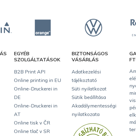
TÁS
EGYÉB
BIZTONSÁGOS
GA
SZOLGÁLTATÁSOK
VÁSÁRLÁS
FT
Am
B2B Print API
Adatkezelési
el
Online printing in EU
tájékoztató
ny
Online-Druckerei in
Süti nyilatkozat
mi
DE
Sütik beállítása
vis
Online-Druckerei in
Akadálymentességi
pé
AT
nyilatkozata
elk
mó
Online tisk v ČR
te
Online tlač v SR