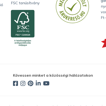
ga
FSC tanúsítvány
ió
ny
vo
Ft-
Kövessen minket a közösségi hálózatokon