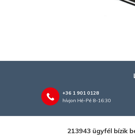
+36 1 901 0128
hívjon Hé-Pé 8-16:30
213943 ügyfél bízik 