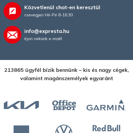
Közvetlenül chat-en keresztül
csevegjen Hé-Pé 8-16:30
info@expresta.hu
írjon nekünk e-mailt
213865 ügyfél bízik bennünk – kis és nagy cégek,
valamint magánszemélyek egyaránt