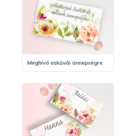
Meghívó esküvői ünnepségre