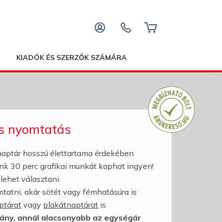
KIADÓK ÉS SZERZŐK SZÁMÁRA
és nyomtatás
aptár hosszú élettartama érdekében
nk 30 perc grafikai munkát kaphat ingyen!
lehet választani
atni, akár sötét vagy fémhatásúra is
ptárat
vagy
plakátnaptárat
is
dány, annál alacsonyabb az egységár