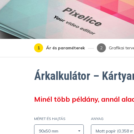
Ár és paraméterek
Grafikai ter
Árkalkulátor – Kártya
Minél több példány, annál al
MÉRET ÉS HAJTÁS
ANYAG
90x50 mm
Matt papír (0,358 m