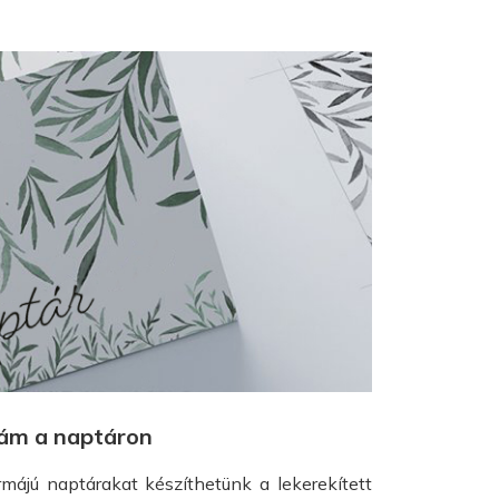
zám a naptáron
májú naptárakat készíthetünk a lekerekített