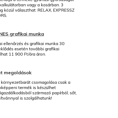
rkalkulátorban vagy a kosárban. 3
ág közül választhat: RELAX, EXPRESSZ
RS.
NES grafikai munka
i ellenőrzés és grafikai munka 30
eklődés esetén további grafikai
hat 11 900 Ft/óra áron.
át megoldások
 környezetbarát csomagolása csak a
onképpeni termék is készülhet
őgazdálkodásból származó papírból, sőt,
tvánnyal is szolgálhatunk!