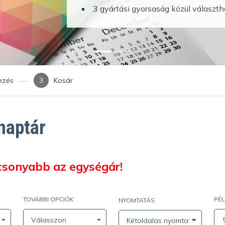
3 gyártási gyorsaság közül válas
vezés
Kosár
naptár
acsonyabb az egységár!
TOVÁBBI OPCIÓK
PÉ
NYOMTATÁS
m / 350 g/m²)
Válasszon
Kétoldalas nyomtatás