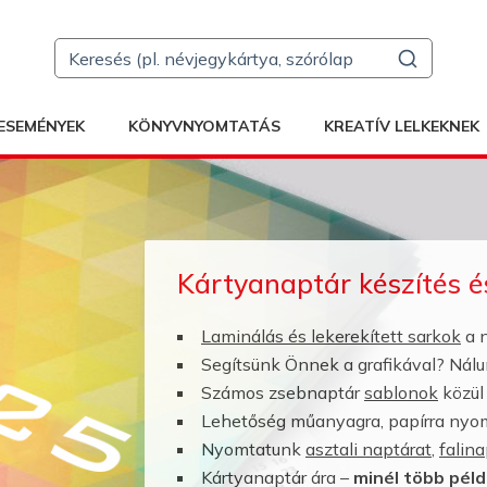
ESEMÉNYEK
KÖNYVNYOMTATÁS
KREATÍV LELKEKNEK
Kártyanaptár készítés 
Laminálás és lekerekített sarkok
a n
Segítsünk Önnek a grafikával? Nálu
Számos zsebnaptár
sablonok
közül 
Lehetőség műanyagra, papírra nyomt
Nyomtatunk
asztali naptárat
,
falina
Kártyanaptár ára –
minél több pél