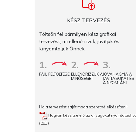
KÉSZ TERVEZÉS
Töltsön fel bármilyen kész grafikai
tervezést, mi ellenőrizzük, javítjuk és
kinyomtatjuk Önnek.
1.
2.
3.
FÁJL FELTÖLTÉSE
ELLENŐRIZZÜK A
JÓVÁHAGYJA A
MINŐSÉGET
JAVÍTÁSOKAT ÉS
A NYOMTÁST
Ha a tervezést saját maga szeretné elkészíteni:
Hogyan készítse elő az anyagokat nyomtatásho
(PDF)