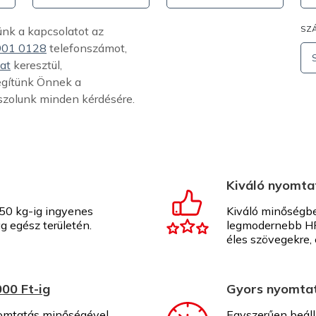
SZÁ
ünk a kapcsolatot az
901 0128
telefonszámot,
at
keresztül,
egítünk Önnek a
szolunk minden kérdésére.
Kiváló nyomta
 50 kg-ig ingyenes
Kiváló minőségb
g egész területén.
legmodernebb HP
éles szövegekre, 
00 Ft-ig
Gyors nyomtatá
mtatás minőségével,
Egyszerűen beáll