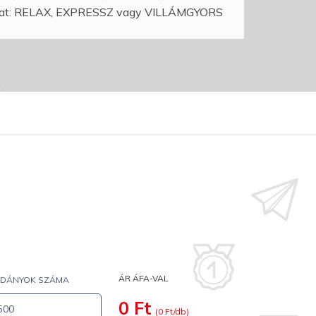
zthat: RELAX, EXPRESSZ vagy VILLÁMGYORS
ÁR ÁFA-VAL
LDÁNYOK SZÁMA
0
Ft
(
0
Ft/db)