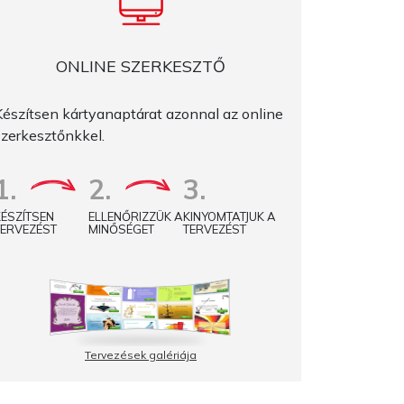
01.07.2026
ONLINE SZERKESZTŐ
Készítsen kártyanaptárat azonnal az online
szerkesztőnkkel.
1.
2.
3.
KÉSZÍTSEN
ELLENŐRIZZÜK A
KINYOMTATJUK A
TERVEZÉST
MINŐSÉGET
TERVEZÉST
Tervezések galériája