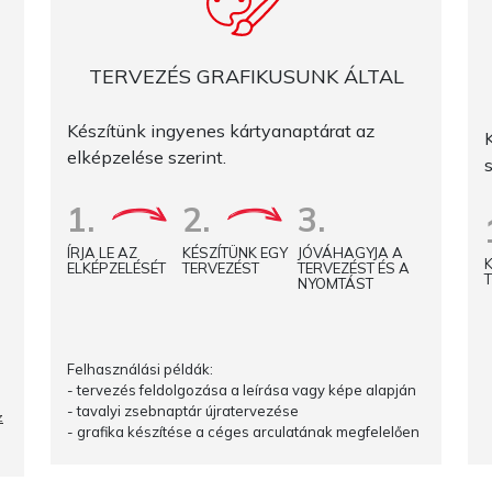
TERVEZÉS GRAFIKUSUNK ÁLTAL
Készítünk ingyenes kártyanaptárat az
elképzelése szerint.
1.
2.
3.
ÍRJA LE AZ
KÉSZÍTÜNK EGY
JÓVÁHAGYJA A
ELKÉPZELÉSÉT
TERVEZÉST
TERVEZÉST ÉS A
NYOMTÁST
Felhasználási példák:
- tervezés feldolgozása a leírása vagy képe alapján
- tavalyi zsebnaptár újratervezése
z
- grafika készítése a céges arculatának megfelelően