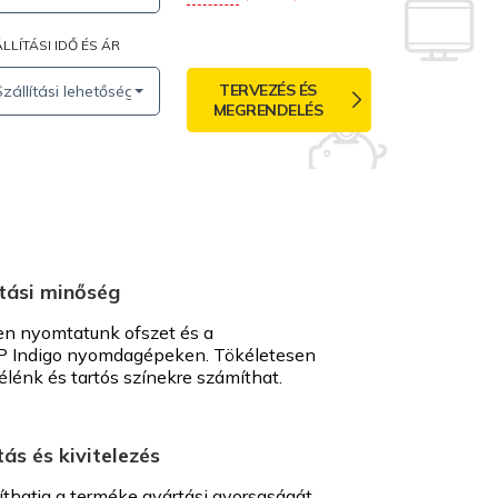
LLÍTÁSI IDŐ ÉS ÁR
TERVEZÉS ÉS
Szállítási lehetőségek
MEGRENDELÉS
tási minőség
en nyomtatunk ofszet és a
 Indigo nyomdagépeken. Tökéletesen
élénk és tartós színekre számíthat.
s és kivitelezés
íthatja a terméke gyártási gyorsaságát