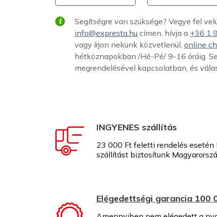
Segítségre van szüksége? Vegye fel vel
info@expresta.hu
címen, hívja a
+36 1 
vagy írjon nekünk közvetlenül,
online ch
hétköznapokban /Hé-Pé/ 9-16 óráig. S
megrendelésével kapcsolatban, és vála
INGYENES szállítás
23 000 Ft feletti rendelés esetén
szállítást biztosítunk Magyarorszá
Elégedettségi garancia 100 0
Amennyiben nem elégedett a nyo