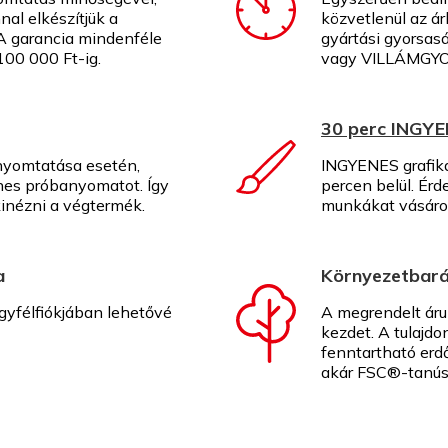
nal elkészítjük a
közvetlenül az á
A garancia mindenféle
gyártási gyorsas
00 000 Ft-ig.
vagy VILLÁMGYO
30 perc INGYE
 nyomtatása esetén,
INGYENES grafika
nes próbanyomatot. Így
percen belül. Érd
inézni a végtermék.
munkákat vásárol
a
Környezetbar
gyfélfiókjában lehetővé
A megrendelt áru
kezdet. A tulajd
fenntartható erd
akár FSC®-tanúsí