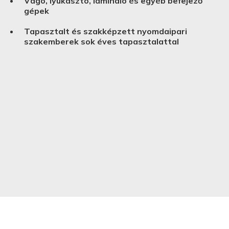
Vágó, lyukasztó, lamináló és egyéb befejező
gépek
Tapasztalt és szakképzett nyomdaipari
szakemberek sok éves tapasztalattal