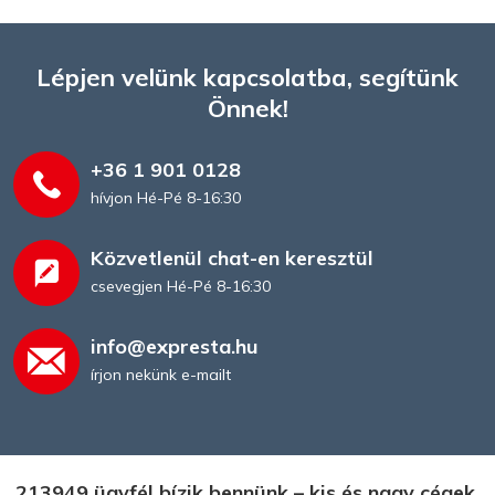
Lépjen velünk kapcsolatba, segítünk
Önnek!
+36 1 901 0128
hívjon Hé-Pé 8-16:30
Magazin
Közvetlenül chat-en keresztül
csevegjen Hé-Pé 8-16:30
info@expresta.hu
írjon nekünk e-mailt
213949 ügyfél bízik bennünk – kis és nagy cégek,