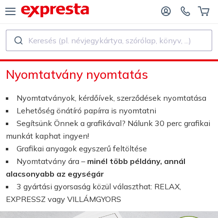
Keresés (pl. névjegykártya, szórólap, könyv, ...)
ÖSSZES TERMÉK
KIADÓK ÉS SZERZŐK SZÁMÁRA
Nyomtatvány nyomtatás
ADÓKNAK
Nyomtatás
Nyomtatványok, kérdőívek, szerződések nyomtatása
KIADÓ SZERZŐKNEK
Nyomtatás és kötészet
Lehetőség önátíró papírra is nyomtatni
Segítsünk Önnek a grafikával? Nálunk 30 perc grafikai
NYVNYOMTATÁS
Matrica és Címke
munkát kaphat ingyen!
Grafikai anyagok egyszerű feltöltése
Nyomtatvány ára –
minél több példány, annál
Naptár készítés
alacsonyabb az egységár
3 gyártási gyorsaság közül választhat: RELAX,
Bélyegző készítés
EXPRESSZ vagy VILLÁMGYORS