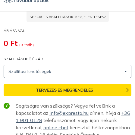
További opciók
SPECIÁLIS BEÁLLÍTÁSOK MEGJELENÍTÉSE
ÁR ÁFA-VAL
0
Ft
(
0
Ft/db)
SZÁLLÍTÁSI IDŐ ÉS ÁR
Szállítási lehetőségek
TERVEZÉS ÉS MEGRENDELÉS
Segítségre van szüksége? Vegye fel velünk a
kapcsolatot az
info@expresta.hu
címen, hívja a
+36
1 901 0128
telefonszámot, vagy írjon nekünk
közvetlenül,
online chat
keresztül, hétköznapokban
/Hé-Pé/ 9-16 óráig. Segítünk Önnek a