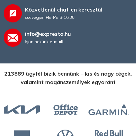
Közvetlenül chat-en keresztül
csevegjen Hé-Pé 8-16:30
info@expresta.hu
írjon nekünk e-mailt
213889 ügyfél bízik bennünk – kis és nagy cégek,
valamint magánszemélyek egyaránt