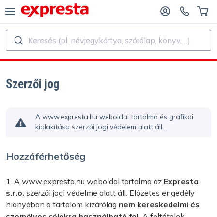
Keresés (pl. névjegykártya, szórólap, könyv, ...)
ÖSSZES TERMÉK
KIADÓK ÉS SZERZŐK SZÁMÁRA
ADÓKNAK
Nyomtatás
Szerzői jog
KIADÓ SZERZŐKNEK
Nyomtatás és kötészet
A www.expresta.hu weboldal tartalma és grafikai
kialakítása szerzői jogi védelem alatt áll.
NYVNYOMTATÁS
Matrica és Címke
Hozzáférhetőség
Naptár készítés
1. A
www.expresta.hu
weboldal tartalma az
Expresta
s.r.o.
szerzői jogi védelme alatt áll. Előzetes engedély
Bélyegző készítés
hiányában a tartalom kizárólag
nem kereskedelmi és
személyes célokra használható fel.
A feltételek