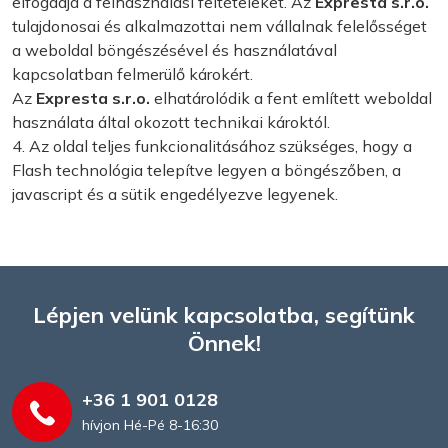
elfogadja a felhasználási feltételeket. Az
Expresta s.r.o.
tulajdonosai és alkalmazottai nem vállalnak felelősséget
a weboldal böngészésével és használatával
kapcsolatban felmerülő károkért.
Az
Expresta s.r.o.
elhatárolódik a fent említett weboldal
használata által okozott technikai károktól.
4. Az oldal teljes funkcionalitásához szükséges, hogy a
Flash technológia telepítve legyen a böngészőben, a
javascript és a sütik engedélyezve legyenek.
Lépjen velünk kapcsolatba, segítünk
Önnek!
+36 1 901 0128
hívjon Hé-Pé 8-16:30