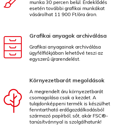
munka 30 percen belül. Érdeklődés
esetén további grafikai munkákat
vásárolhat 11 900 Ft/óra áron.
Grafikai anyagok archiválása
Grafikai anyagainak archiválása
ügyfélfiókjában lehetővé teszi az
egyszerű újrarendelést.
Környezetbarát megoldások
A megrendelt áru környezetbarát
csomagolása csak a kezdet. A
tulajdonképpeni termék is készülhet
fenntartható erdőgazdálkodásból
származó papírból, sőt, akár FSC®-
tanúsítvánnyal is szolgálhatunk!