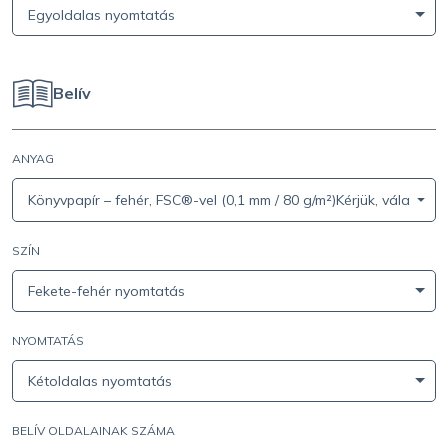
Egyoldalas nyomtatás
Belív
ANYAG
Könyvpapír – fehér, FSC®-vel (0,1 mm / 80 g/m²)Kérjük, válassz
SZÍN
Fekete-fehér nyomtatás
NYOMTATÁS
Kétoldalas nyomtatás
BELÍV OLDALAINAK SZÁMA