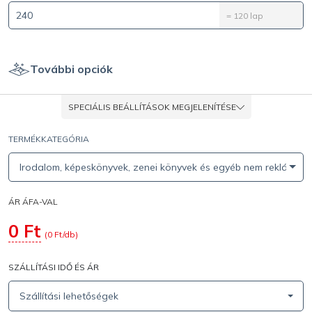
=
120
lap
További opciók
SPECIÁLIS BEÁLLÍTÁSOK MEGJELENÍTÉSE
TERMÉKKATEGÓRIA
Irodalom, képeskönyvek, zenei könyvek és egyéb nem reklám jel
ÁR ÁFA-VAL
0
Ft
(
0
Ft/db)
SZÁLLÍTÁSI IDŐ ÉS ÁR
Szállítási lehetőségek