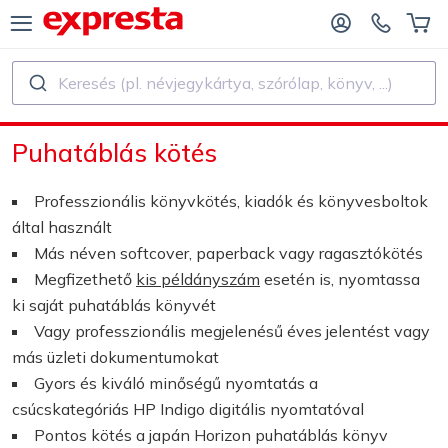
Keresés (pl. névjegykártya, szórólap, könyv, ...)
ÖSSZES TERMÉK
KIADÓK ÉS SZERZŐK SZÁMÁRA
Puhatáblás kötés
ADÓKNAK
Nyomtatás
Professzionális könyvkötés, kiadók és könyvesboltok
KIADÓ SZERZŐKNEK
Nyomtatás és kötészet
által használt
Más néven softcover, paperback vagy ragasztókötés
NYVNYOMTATÁS
Matrica és Címke
Megfizethető
kis példányszám
esetén is, nyomtassa
ki saját puhatáblás könyvét
Vagy professzionális megjelenésű éves jelentést vagy
Naptár készítés
más üzleti dokumentumokat
Gyors és kiváló minőségű nyomtatás a
Bélyegző készítés
csúcskategóriás HP Indigo digitális nyomtatóval
Pontos kötés a japán Horizon puhatáblás könyv