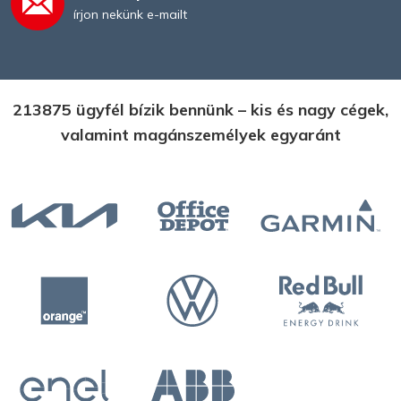
írjon nekünk e-mailt
213875 ügyfél bízik bennünk – kis és nagy cégek,
valamint magánszemélyek egyaránt
Műanyag fésűs spirálkötés