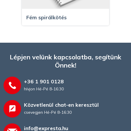
Fém spirálkötés
Lépjen velünk kapcsolatba, segítünk
Önnek!
+36 1 901 0128
hívjon Hé-Pé 8-16:30
Közvetlenül chat-en keresztül
Irkafűzés
csevegjen Hé-Pé 8-16:30
info@expresta.hu