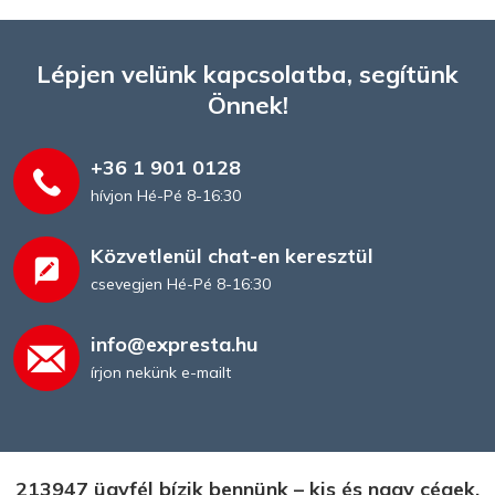
Lépjen velünk kapcsolatba, segítünk
Önnek!
+36 1 901 0128
hívjon Hé-Pé 8-16:30
Közvetlenül chat-en keresztül
csevegjen Hé-Pé 8-16:30
info@expresta.hu
írjon nekünk e-mailt
213947 ügyfél bízik bennünk – kis és nagy cégek,