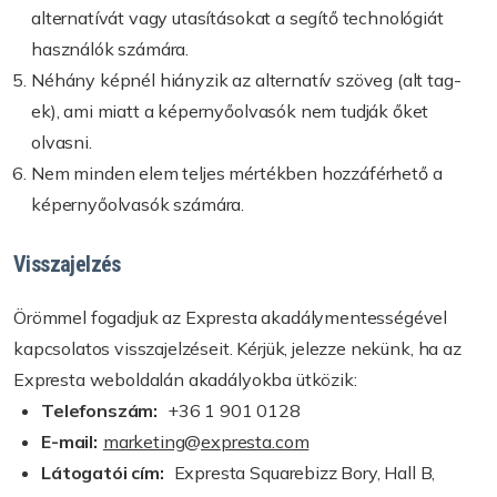
alternatívát vagy utasításokat a segítő technológiát
használók számára.
Néhány képnél hiányzik az alternatív szöveg (alt tag-
ek), ami miatt a képernyőolvasók nem tudják őket
olvasni.
Nem minden elem teljes mértékben hozzáférhető a
képernyőolvasók számára.
Visszajelzés
Örömmel fogadjuk az Expresta akadálymentességével
kapcsolatos visszajelzéseit. Kérjük, jelezze nekünk, ha az
Expresta weboldalán akadályokba ütközik:
Telefonszám:
+36 1 901 0128
E-mail:
marketing@expresta.com
Látogatói cím:
Expresta Squarebizz Bory, Hall B,