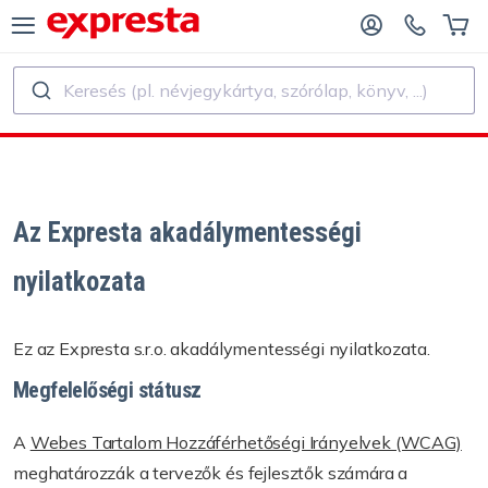
Keresés (pl. névjegykártya, szórólap, könyv, ...)
ÖSSZES TERMÉK
KIADÓK ÉS SZERZŐK SZÁMÁRA
ADÓKNAK
Nyomtatás
Az Expresta akadálymentességi
KIADÓ SZERZŐKNEK
Nyomtatás és kötészet
nyilatkozata
NYVNYOMTATÁS
Matrica és Címke
Ez az Expresta s.r.o. akadálymentességi nyilatkozata.
Naptár készítés
Megfelelőségi státusz
Bélyegző készítés
A
Webes Tartalom Hozzáférhetőségi Irányelvek (WCAG)
meghatározzák a tervezők és fejlesztők számára a