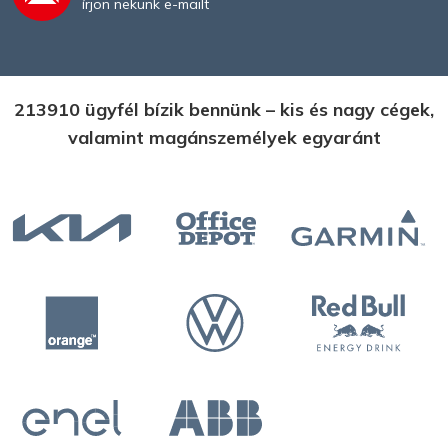
írjon nekünk e-mailt
213910 ügyfél bízik bennünk – kis és nagy cégek,
valamint magánszemélyek egyaránt