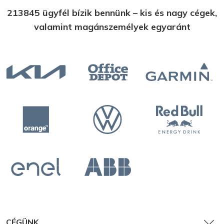
213845 ügyfél bízik bennünk – kis és nagy cégek,
valamint magánszemélyek egyaránt
CÉGÜNK