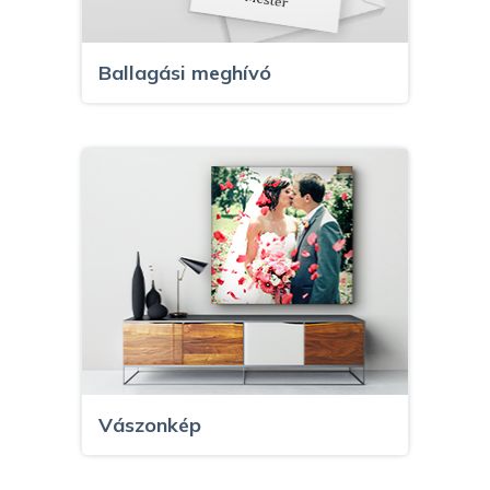
Ballagási meghívó
Vászonkép