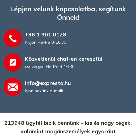
Lépjen velünk kapcsolatba, segítünk
Önnek!
+36 1 901 0128
hívjon Hé-Pé 8-16:30
Közvetlenül chat-en keresztül
csevegjen Hé-Pé 8-16:30
info@expresta.hu
írjon nekünk e-mailt
213948 ügyfél bízik bennünk – kis és nagy cégek,
valamint magánszemélyek egyaránt