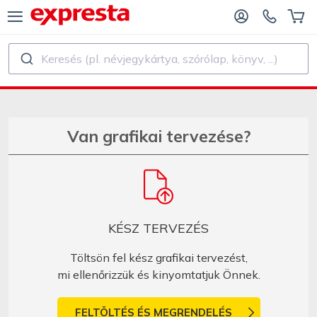
Keresés (pl. névjegykártya, szórólap, könyv, ...)
ÖSSZES TERMÉK
KIADÓK ÉS SZERZŐK SZÁMÁRA
ADÓKNAK
Nyomtatás
Van grafikai tervezése?
KIADÓ SZERZŐKNEK
Nyomtatás és kötészet
NYVNYOMTATÁS
Matrica és Címke
KÉSZ TERVEZÉS
Naptár készítés
Töltsön fel kész grafikai tervezést,
mi ellenőrizzük és kinyomtatjuk Önnek.
Bélyegző készítés
FELTÖLTÉS ÉS MEGRENDELÉS