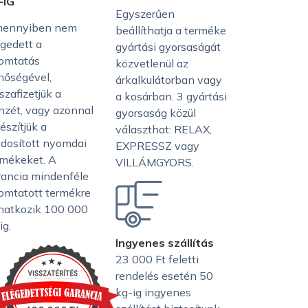
-IG
Egyszerűen
ennyiben nem
beállíthatja a terméke
égedett a
gyártási gyorsaságát
omtatás
közvetlenül az
nőségével,
árkalkulátorban vagy
szafizetjük a
a kosárban. 3 gyártási
nzét, vagy azonnal
gyorsaság közül
észítjük a
választhat: RELAX,
dosított nyomdai
EXPRESSZ vagy
rmékeket. A
VILLÁMGYORS.
rancia mindenféle
omtatott termékre
natkozik 100 000
ig.
Ingyenes szállítás
23 000 Ft feletti
rendelés esetén 50
kg-ig ingyenes