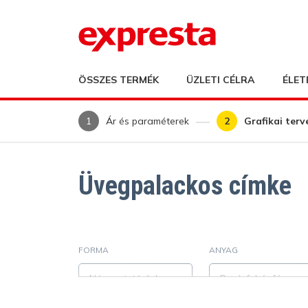
ÖSSZES TERMÉK
ÜZLETI CÉLRA
ÉLET
Ár és paraméterek
Grafikai terv
Üvegpalackos címke
FORMA
ANYAG
Négyzet, téglalap
Papír fehér fényes