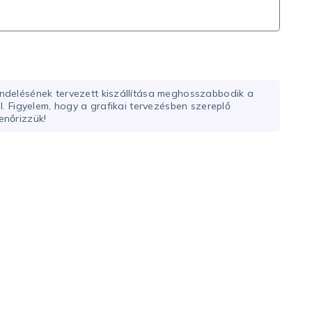
endelésének tervezett kiszállítása meghosszabbodik a
el. Figyelem, hogy a grafikai tervezésben szereplő
enőrizzük!