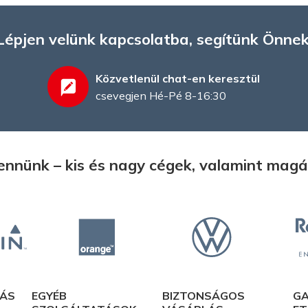
Lépjen velünk kapcsolatba, segítünk Önnek
Közvetlenül chat-en keresztül
csevegjen Hé-Pé 8-16:30
bennünk – kis és nagy cégek, valamint ma
TÁS
EGYÉB
BIZTONSÁGOS
GA