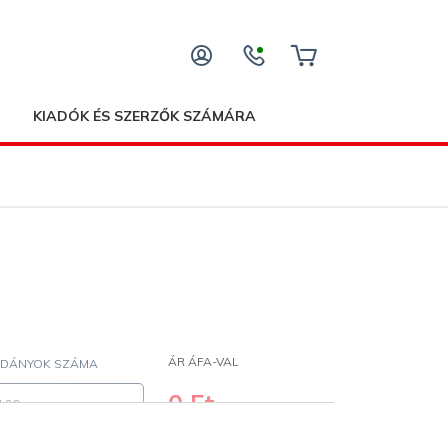
KIADÓK ÉS SZERZŐK SZÁMÁRA
ÁR ÁFA-VAL
LDÁNYOK SZÁMA
0
Ft
(
0
Ft/db)