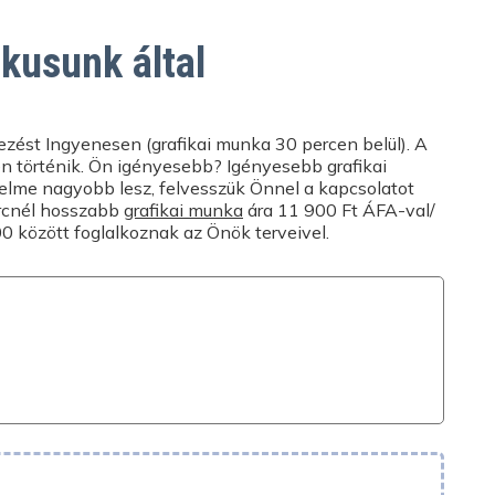
SZÁLLÍTÁSI IDŐ ÉS ÁR
ünk a kapcsolatot az
901 0128
telefonszámot,
ikusunk által
Szállítási lehetőségek
at
keresztül,
egítünk Önnek a
szolunk minden kérdésére.
ezést Ingyenesen (grafikai munka 30 percen belül). A
n történik. Ön igényesebb? Igényesebb grafikai
delme nagyobb lesz, felvesszük Önnel a kapcsolatot
ercnél hosszabb
grafikai munka
ára 11 900 Ft ÁFA-val/
0 között foglalkoznak az Önök terveivel.