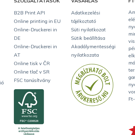
SZOLGÁLTATÁSOK
VÁSÁRLÁS
FT
Am
B2B Print API
Adatkezelési
el
Online printing in EU
tájékoztató
ny
Online-Druckerei in
Süti nyilatkozat
mi
DE
Sütik beállítása
vis
Online-Druckerei in
Akadálymentességi
pé
AT
nyilatkozata
elk
mó
Online tisk v ČR
te
Online tlač v SR
ga
FSC tanúsítvány
ió
ny
vo
Ft-