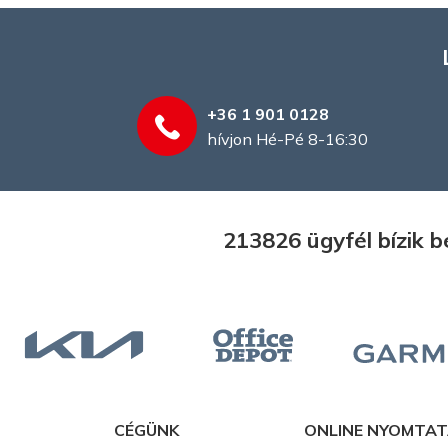
+36 1 901 0128
hívjon Hé-Pé 8-16:30
213826 ügyfél bízik 
CÉGÜNK
ONLINE NYOMTA