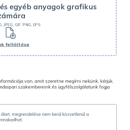
 és egyéb anyagok grafikus
zámára
G, JPEG, GIF, PNG, EPS
ok feltöltése
formációja van, amit szeretne megírni nekünk, kérjük,
mdaipari szakembereink és ügyfélszolgálatunk fogja