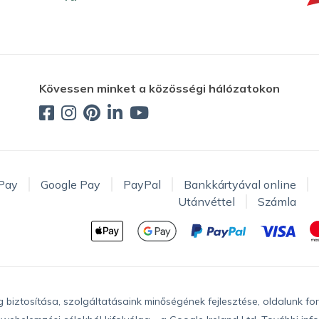
Kövessen minket a közösségi hálózatokon
Pay
Google Pay
PayPal
Bankkártyával online
Utánvéttel
Számla
iztosítása, szolgáltatásaink minőségének fejlesztése, oldalunk fo