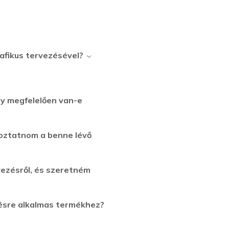
rafikus tervezésével?
y megfelelően van-e
toztatnom a benne lévő
ezésről, és szeretném
tésre alkalmas termékhez?