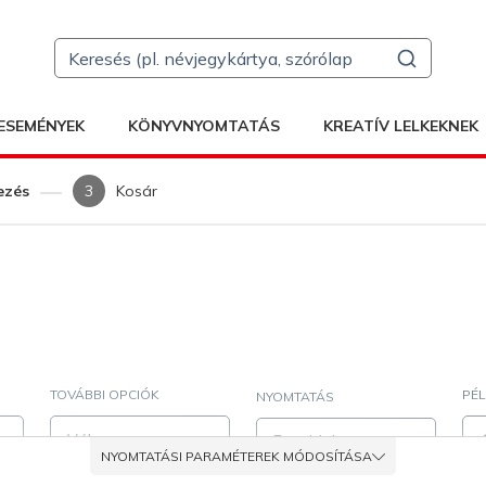
ESEMÉNYEK
KÖNYVNYOMTATÁS
KREATÍV LELKEKNEK
ezés
Kosár
TOVÁBBI OPCIÓK
PÉ
NYOMTATÁS
Válasszon
Egyoldalas nyomtatás
NYOMTATÁSI PARAMÉTEREK MÓDOSÍTÁSA