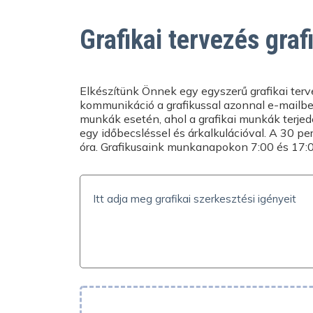
Segítségre van szüksége? Vegye fel vel
info@expresta.hu
címen, hívja a
+36 1 
Grafikai tervezés graf
vagy írjon nekünk közvetlenül,
online ch
hétköznapokban /Hé-Pé/ 9-16 óráig. S
megrendelésével kapcsolatban, és vála
Elkészítünk Önnek egy egyszerű grafikai terv
kommunikáció a grafikussal azonnal e-mailbe
munkák esetén, ahol a grafikai munkák terje
egy időbecsléssel és árkalkulációval. A 30 p
óra. Grafikusaink munkanapokon 7:00 és 17:0