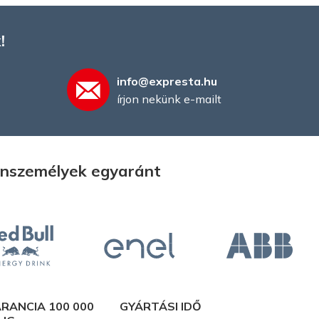
!
info@expresta.hu
írjon nekünk e-mailt
gánszemélyek egyaránt
RANCIA 100 000
GYÁRTÁSI IDŐ