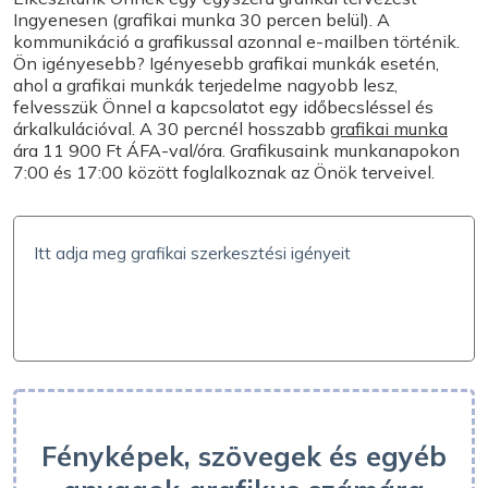
Ingyenesen (grafikai munka 30 percen belül). A
Válasszon
kommunikáció a grafikussal azonnal e-mailben történik.
Ön igényesebb? Igényesebb grafikai munkák esetén,
ahol a grafikai munkák terjedelme nagyobb lesz,
NYOMTATÁS
felvesszük Önnel a kapcsolatot egy időbecsléssel és
árkalkulációval. A 30 percnél hosszabb
grafikai munka
Egyoldalas nyomtatás
ára 11 900 Ft ÁFA-val/óra. Grafikusaink munkanapokon
7:00 és 17:00 között foglalkoznak az Önök terveivel.
PÉLDÁNYOK SZÁMA
ÁR ÁFA-VAL
0
Ft
(
0
Ft/db)
SZÁLLÍTÁSI IDŐ ÉS ÁR
Szállítási lehetőségek
Fényképek, szövegek és egyéb