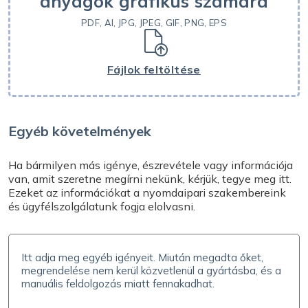
anyagok grafikus számára
Segítségre van szüksége? Vegye fel velünk a
kapcsolatot az
info@expresta.hu
címen, hívja a
+36
PDF, AI, JPG, JPEG, GIF, PNG, EPS
1 901 0128
telefonszámot, vagy írjon nekünk
közvetlenül,
online chat
keresztül, hétköznapokban
/Hé-Pé/ 9-16 óráig. Segítünk Önnek a
Fájlok feltöltése
megrendelésével kapcsolatban, és válaszolunk
minden kérdésére.
Egyéb követelmények
Ha bármilyen más igénye, észrevétele vagy információja
van, amit szeretne megírni nekünk, kérjük, tegye meg itt.
Ezeket az információkat a nyomdaipari szakembereink
és ügyfélszolgálatunk fogja elolvasni.