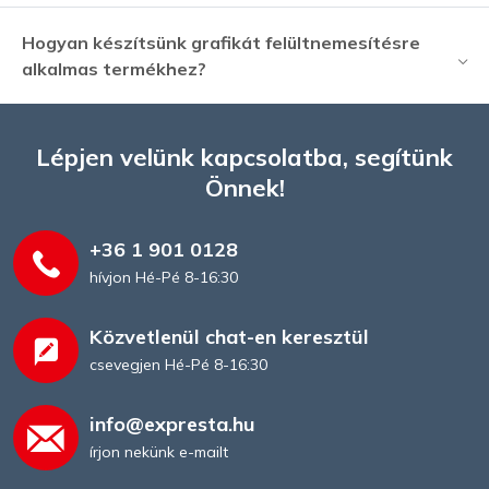
Hogyan készítsünk grafikát felültnemesítésre
alkalmas termékhez?
Lépjen velünk kapcsolatba, segítünk
Önnek!
+36 1 901 0128
hívjon Hé-Pé 8-16:30
Közvetlenül chat-en keresztül
csevegjen Hé-Pé 8-16:30
info@expresta.hu
írjon nekünk e-mailt