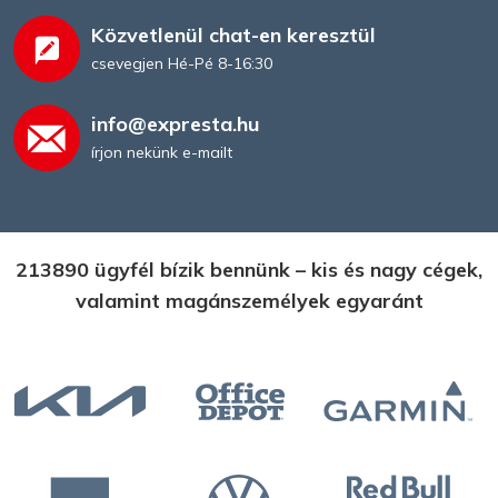
Közvetlenül chat-en keresztül
csevegjen Hé-Pé 8-16:30
info@expresta.hu
írjon nekünk e-mailt
213890 ügyfél bízik bennünk – kis és nagy cégek,
valamint magánszemélyek egyaránt