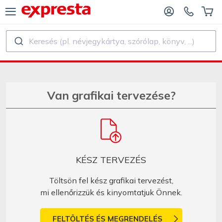
Keresés (pl. névjegykártya, szórólap, könyv, ...)
ÖSSZES TERMÉK
KIADÓK ÉS SZERZŐK SZÁMÁRA
ADÓKNAK
Nyomtatás
Van grafikai tervezése?
KIADÓ SZERZŐKNEK
Nyomtatás és kötészet
NYVNYOMTATÁS
Matrica és Címke
KÉSZ TERVEZÉS
Naptár készítés
Töltsön fel kész grafikai tervezést,
mi ellenőrizzük és kinyomtatjuk Önnek.
Bélyegző készítés
FELTÖLTÉS ÉS MEGRENDELÉS